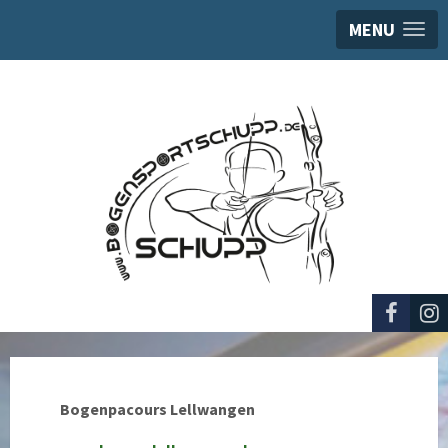
MENU
Bogenpacours Lellwangen